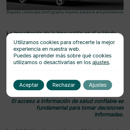
Etiqueta: Landscape photography requires patience and persistence
La importancia de la innovación en el cuidado
de la salud
Utilizamos cookies para ofrecerte la mejor
experiencia en nuestra web.
Innovar en salud significa mejor calidad de vida para los
Puedes aprender más sobre qué cookies
pacientes, un objetivo clave en el sector.
Desde nuevos medicamentos hasta herramientas diagnósticas,
utilizamos o desactivarlas en los
ajustes
.
todo está enfocado en tu bienestar.
Cuida tu salud siempre.
Con los avances en salud, es más fácil prevenir enfermedades y
Aceptar
Rechazar
Ajustes
vivir mejor.
El acceso a información de salud confiable es
fundamental para tomar decisiones
informadas.