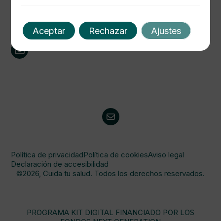
691177275
Email
fustesalberto@hotmail.com
Nuestras RRSS
Aceptar
Rechazar
Ajustes
Política de privacidad
Política de cookies
Aviso legal
Declaración de accesibilidad
©2026, Cuida tu salud. Todos los derechos reservados.
PROGRAMA KIT DIGITAL FINANCIADO POR LOS