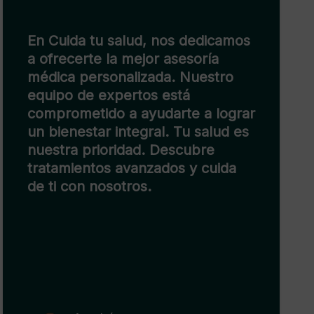
En Cuida tu Salud, nos
comprometemos a brindar
atención personalizada. Nuestro
enfoque se centra en mejorar tu
bienestar con soluciones
efectivas y adaptadas a tus
necesidades. Contamos con
profesionales capacitados que te
guiarán en cada paso de tu
camino hacia una vida más
saludable. Confía en nosotros y
comienza tu transformación hoy
mismo.