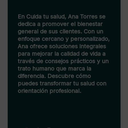
En Cuida tu salud, nos dedicamos
a ofrecerte la mejor asesoría
médica personalizada. Nuestro
,
equipo de expertos está
comprometido a ayudarte a lograr
un bienestar integral. Tu salud es
n
nuestra prioridad. Descubre
tratamientos avanzados y cuida
de ti con nosotros.