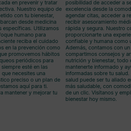
ada en prevenir y tratar
posibilidad de acceder a s
ctiva. Nuestro equipo de
excelencia desde la comod
tido con tu bienestar,
agendar citas, acceder a 
 abarcan desde medicina
recibir asesoramiento médi
s específicas. Utilizamos
rápida y segura. Nuestro 
nfoque humano para
proporcionarte una experien
ciente reciba el cuidado
confiable y humana como u
os en la prevención como
Además, contamos con un 
o que promovemos hábitos
compartimos consejos y art
equeos periódicos para
nutrición y bienestar, todo 
 siempre esté en las
mantenerte informado y ay
 que necesites una
informadas sobre tu salud
tico preciso o un plan de
salud puede ser tu aliado 
stamos aquí para ti.
más saludable, con comodi
ra mantener y mejorar tu
de un clic. Visítanos y empi
bienestar hoy mismo.