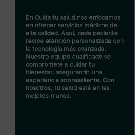
os
En Cuida tu salud, Ana Torres se
e
dedica a promover el bienestar
te
general de sus clientes. Con un
 con
enfoque cercano y personalizado
Ana ofrece soluciones integrales
para mejorar la calidad de vida a
través de consejos prácticos y u
trato humano que marca la
diferencia. Descubre cómo
puedes transformar tu salud con
orientación profesional.