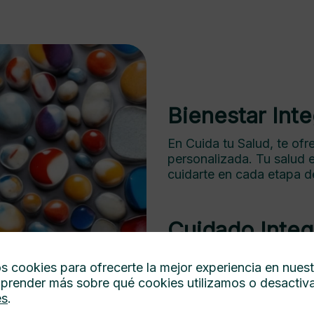
Bienestar Inte
En Cuida tu Salud, te of
personalizada. Tu salud e
cuidarte en cada etapa de
Cuidado Integr
En Cuida tu Salud, prior
s cookies para ofrecerte la mejor experiencia en nues
personalizados con un en
prender más sobre qué cookies utilizamos o desactiva
nuestra misión.
es
.