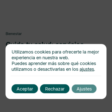
Bienestar
Cuida tu salud: servicios
médicos para una vida más
Utilizamos cookies para ofrecerte la mejor
experiencia en nuestra web.
saludable
Puedes aprender más sobre qué cookies
utilizamos o desactivarlas en los
ajustes
.
Atención médica personalizada y eficiente
Contáctanos
Servicios
Aceptar
Rechazar
Ajustes