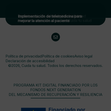
Implementación de Programas de Salud
Optimización de salud digital mediante
Implementación de telemedicina para
Preventiva Digital
herramientas innovadoras en Cuida tu salud
mejorar la atención al paciente
Política de privacidad
Política de cookies
Aviso legal
Declaración de accesibilidad
©2026, Cuida tu salud. Todos los derechos reservados.
PROGRAMA KIT DIGITAL FINANCIADO POR LOS
FONDOS NEXT GENERATION
DEL MECANISMO DE RECUPERACIÓN Y RESILIENCIA