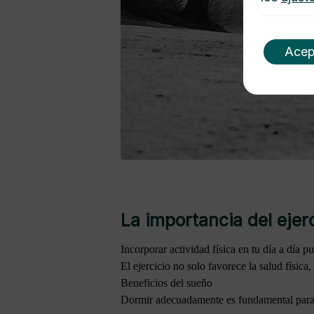
Acep
La importancia del ejerc
Incorporar actividad física en tu día a día 
El ejercicio no solo favorece la salud física
Beneficios del sueño
Dormir adecuadamente es fundamental para 