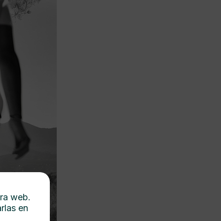
tra web.
rlas en