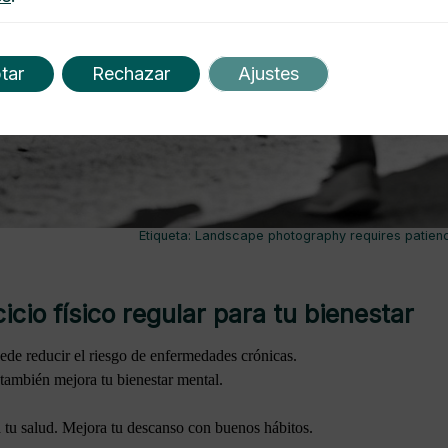
tar
Rechazar
Ajustes
Etiqueta: Landscape photography requires patien
icio físico regular para tu bienestar
puede reducir el riesgo de enfermedades crónicas.
, también mejora tu bienestar mental.
tu salud. Mejora tu descanso con buenos hábitos.