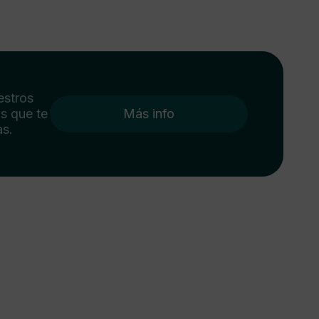
estros
s que te
Más info
as.