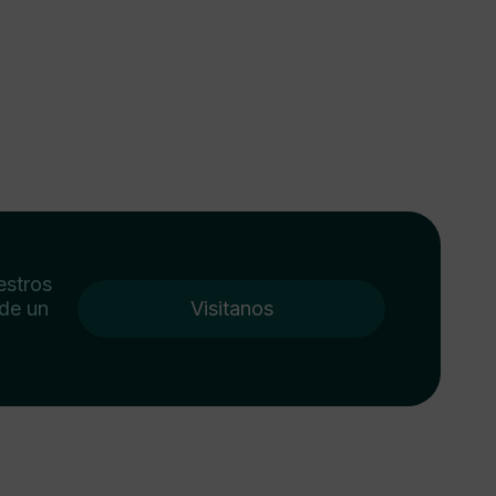
estros
 de un
Visitanos