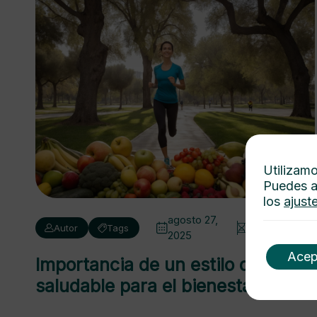
Utilizamo
Puedes a
los
ajust
agosto 27,
2 min de
Autor
Tags
2025
lectura
Acep
Importancia de un estilo de vida
saludable para el bienestar