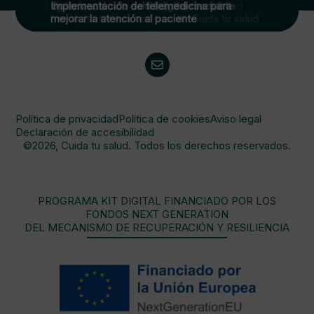
Implementación de Programas de Salud
Optimización de salud digital mediante
Implementación de telemedicina para
Preventiva Digital
herramientas innovadoras en Cuida tu salud
mejorar la atención al paciente
Política de privacidad
Política de cookies
Aviso legal
Declaración de accesibilidad
©2026, Cuida tu salud. Todos los derechos reservados.
PROGRAMA KIT DIGITAL FINANCIADO POR LOS
FONDOS NEXT GENERATION
DEL MECANISMO DE RECUPERACIÓN Y RESILIENCIA