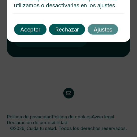
utilizamos o desactivarlas en los
ajustes
.
Cuida tu salud hoy
Descubre cómo mejorar tu bienestar con nuestros
consejos médicos. Salud integral al alcance de un
Aceptar
Rechazar
Ajustes
click. Consulta y protege a tu familia.
Visitanos
Política de privacidad
Política de cookies
Aviso legal
Declaración de accesibilidad
©2026, Cuida tu salud. Todos los derechos reservados.