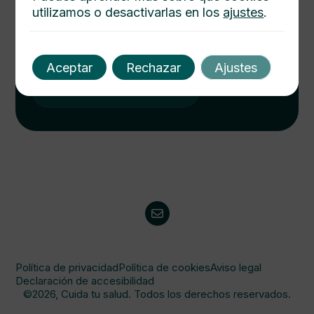
utilizamos o desactivarlas en los
ajustes
.
Cuida tu salud hoy
Descubre cómo mejorar tu bienestar con nuestros
consejos médicos. Salud integral al alcance de un
Aceptar
Rechazar
Ajustes
click. Consulta y protege a tu familia.
Visitanos
Política de privacidad
Política de cookies
Aviso legal
Declaración de accesibilidad
©2026, Cuida tu salud. Todos los derechos reservados.