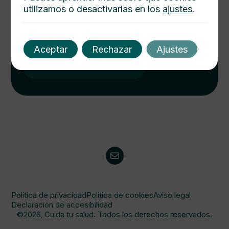
utilizamos o desactivarlas en los
ajustes
.
Cuida tu salud hoy
Descubre cómo mejorar tu bienestar con nuestros
consejos médicos. Salud integral al alcance de un
Aceptar
Rechazar
Ajustes
click. Consulta y protege a tu familia.
Visitanos
Política de privacidad
Política de cookies
Aviso legal
Declaración de accesibilidad
©2026, Cuida tu salud. Todos los derechos reservados.