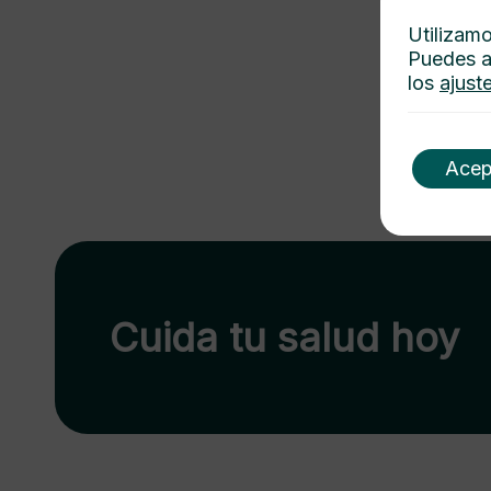
Utilizamo
Puedes a
los
ajust
Acep
Cuida tu salud hoy