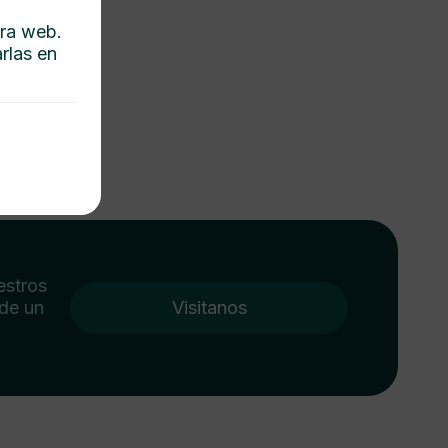
tra web.
rlas en
estros
 de un
Visitanos