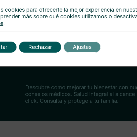
s cookies para ofrecerte la mejor experiencia en nues
prender más sobre qué cookies utilizamos o desactiva
es
.
tar
Rechazar
Ajustes
Descubre cómo mejorar tu bienestar con nu
consejos médicos. Salud integral al alcance
click. Consulta y protege a tu familia.