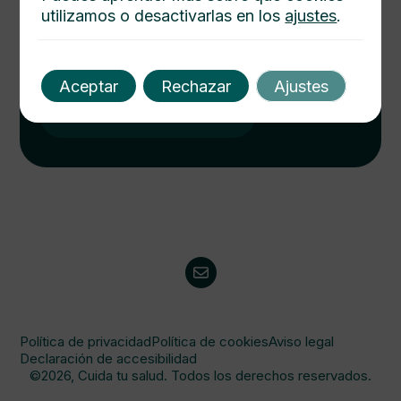
utilizamos o desactivarlas en los
ajustes
.
Cuida tu salud hoy
Descubre cómo mejorar tu bienestar con nuestros
consejos médicos. Salud integral al alcance de un
Aceptar
Rechazar
Ajustes
click. Consulta y protege a tu familia.
Visitanos
Política de privacidad
Política de cookies
Aviso legal
Declaración de accesibilidad
©2026, Cuida tu salud. Todos los derechos reservados.