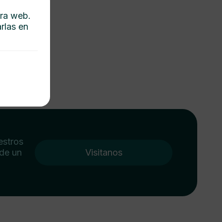
tra web.
rlas en
estros
 de un
Visitanos