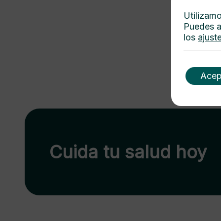
Utilizamo
Puedes a
los
ajust
Acep
Cuida tu salud hoy