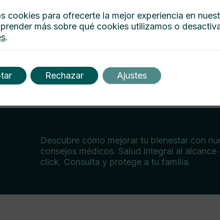
s cookies para ofrecerte la mejor experiencia en nues
prender más sobre qué cookies utilizamos o desactiva
es
.
tar
Rechazar
Ajustes
Descubre cómo mejorar tu bienestar con nu
consejos médicos. Salud integral al alcance
click. Consulta y protege a tu familia.