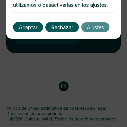
utilizamos o desactivarlas en los
ajustes
.
Cuida tu salud hoy
Descubre cómo mejorar tu bienestar con nuestros
consejos médicos. Salud integral al alcance de un
Aceptar
Rechazar
Ajustes
click. Consulta y protege a tu familia.
Visitanos
Política de privacidad
Política de cookies
Aviso legal
Declaración de accesibilidad
©2026, Cuida tu salud. Todos los derechos reservados.