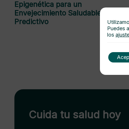
Epigenética para un
Envejecimiento Saludable y
Predictivo
Utilizamo
Puedes a
los
ajust
Acep
Cuida tu salud hoy