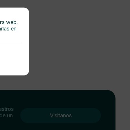
tra web.
rlas en
estros
 de un
Visitanos