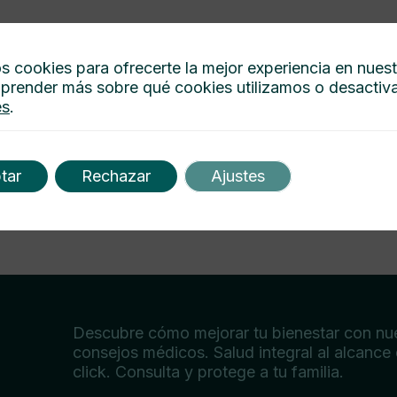
s cookies para ofrecerte la mejor experiencia en nues
prender más sobre qué cookies utilizamos o desactiva
es
.
tar
Rechazar
Ajustes
Descubre cómo mejorar tu bienestar con nu
consejos médicos. Salud integral al alcance
click. Consulta y protege a tu familia.