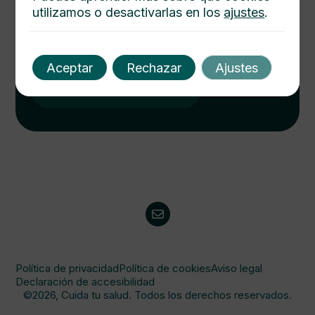
utilizamos o desactivarlas en los
ajustes
.
Cuida tu salud hoy
Descubre cómo mejorar tu bienestar con nuestros
consejos médicos. Salud integral al alcance de un
Aceptar
Rechazar
Ajustes
click. Consulta y protege a tu familia.
Visitanos
Política de privacidad
Política de cookies
Aviso legal
Declaración de accesibilidad
©2026, Cuida tu salud. Todos los derechos reservados.