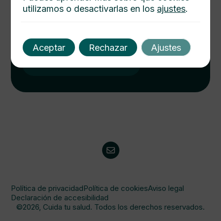
utilizamos o desactivarlas en los
ajustes
.
Cuida tu salud hoy
Descubre cómo mejorar tu bienestar con nuestros
consejos médicos. Salud integral al alcance de un
Aceptar
Rechazar
Ajustes
click. Consulta y protege a tu familia.
Visitanos
Política de privacidad
Política de cookies
Aviso legal
Declaración de accesibilidad
©2026, Cuida tu salud. Todos los derechos reservados.