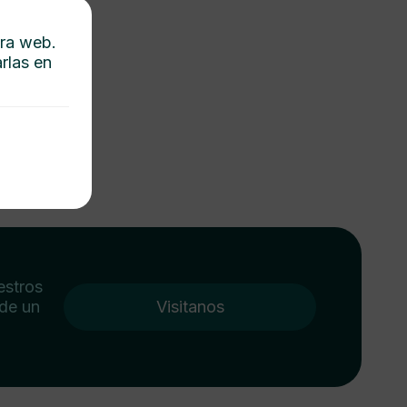
tra web.
rlas en
estros
 de un
Visitanos