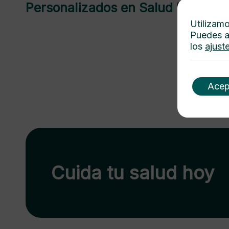
Personalizados en Salud Mental
Utilizamo
Puedes a
los
ajust
Acep
Cuida tu salud hoy