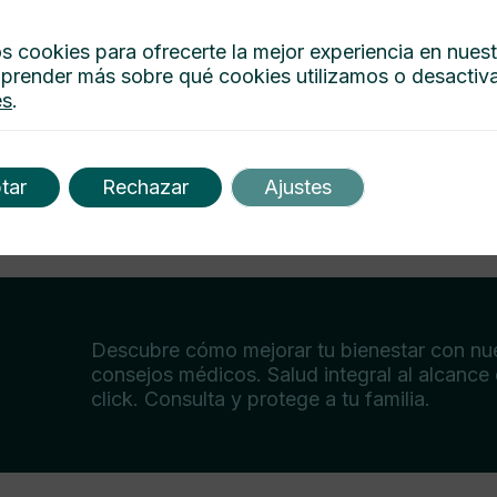
s cookies para ofrecerte la mejor experiencia en nues
prender más sobre qué cookies utilizamos o desactiva
es
.
tar
Rechazar
Ajustes
Descubre cómo mejorar tu bienestar con nu
consejos médicos. Salud integral al alcance
click. Consulta y protege a tu familia.