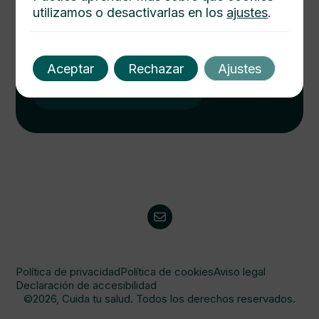
utilizamos o desactivarlas en los
ajustes
.
Cuida tu salud hoy
Descubre cómo mejorar tu bienestar con nuestros
consejos médicos. Salud integral al alcance de un
Aceptar
Rechazar
Ajustes
click. Consulta y protege a tu familia.
Visitanos
Política de privacidad
Política de cookies
Aviso legal
Declaración de accesibilidad
©2026, Cuida tu salud. Todos los derechos reservados.