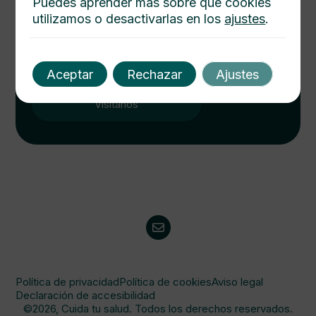
Puedes aprender más sobre qué cookies
utilizamos o desactivarlas en los
ajustes
.
Cuida tu salud hoy
Descubre cómo mejorar tu bienestar con nuestros
consejos médicos. Salud integral al alcance de un
Aceptar
Rechazar
Ajustes
click. Consulta y protege a tu familia.
Visitanos
Política de privacidad
Política de cookies
Aviso legal
Declaración de accesibilidad
©2026, Cuida tu salud. Todos los derechos reservados.